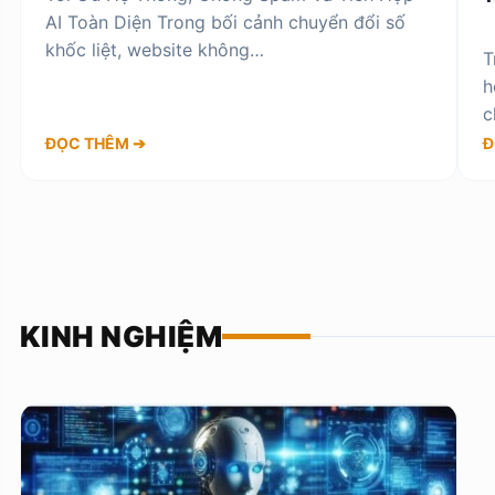
AI Toàn Diện Trong bối cảnh chuyển đổi số
khốc liệt, website không…
T
h
c
ĐỌC THÊM ➔
Đ
KINH NGHIỆM