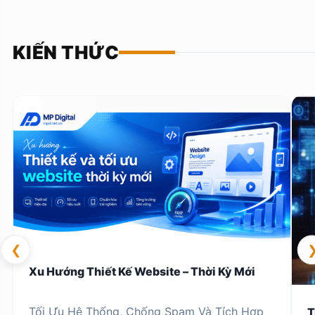
KIẾN THỨC
❮
Xu Hướng Thiết Kế Website – Thời Kỳ Mới
Tối Ưu Hệ Thống, Chống Spam Và Tích Hợp
T