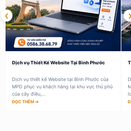
❮
Dịch vụ Thiết Kế Website Tại Bình Phước
T
Dịch vụ thiết kế Website tại Bình Phước của
D
MPD phục vụ khách hàng tại khu vực thủ phủ
M
của cây điều,…
l
ĐỌC THÊM ➔
Đ