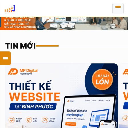
Chuyển
đến
nội
dung
TIN MỚI