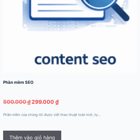
Phần mềm SEO
Giá
Giá
500.000
₫
299.000
₫
gốc
hiện
Phần mềm của chúng tôi được viết theo thuật toán mới, tự...
là:
tại
500.000 ₫.
là:
299.000 ₫.
Thêm vào giỏ hàng