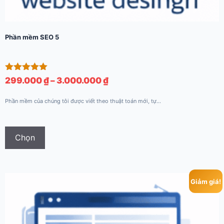
Phần mềm SEO 5
Được xếp
Khoảng
299.000
₫
–
3.000.000
₫
hạng
giá:
5.00
Phần mềm của chúng tôi được viết theo thuật toán mới, tự...
5 sao
từ
299.000 ₫
Sản
đến
phẩm
Chọn
3.000.000 ₫
này
có
nhiều
Giảm giá!
biến
thể.
Các
tùy