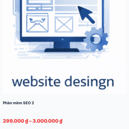
chọn
có
thể
được
chọn
trên
trang
sản
phẩm
Phần mềm SEO 2
Khoảng
299.000
₫
–
3.000.000
₫
giá: