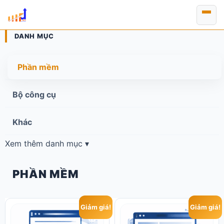
Chuyển
đến
nội
DANH MỤC
dung
Phần mềm
Bộ công cụ
Khác
Xem thêm danh mục ▾
PHẦN MỀM
Giảm giá!
Giảm giá!
Sản
phẩm