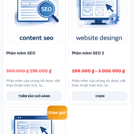
này
có
nhiều
biến
thể.
Các
tùy
Phần mềm SEO
Phần mềm SEO 2
chọn
có
Giá
Giá
Kho
500.000
₫
299.000
₫
299.000
₫
–
3.000.000
₫
thể
gốc
hiện
giá:
được
Phần mềm của chúng tôi được viết
Phần mềm của chúng tôi được viết
là:
tại
từ
theo thuật toán mới, tự...
theo thuật toán mới, tự...
chọn
500.000 ₫.
là:
299
trên
THÊM VÀO GIỎ HÀNG
299.000 ₫.
CHỌN
đến
trang
3.0
sản
Giảm giá!
Sản
phẩm
phẩm
này