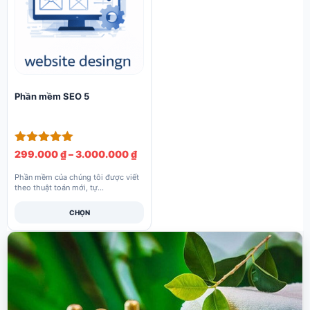
có
nhiều
biến
thể.
Các
tùy
Phần mềm SEO 5
chọn
có
thể
Được xếp
Khoảng
299.000
₫
–
3.000.000
₫
được
hạng
giá:
5.00
chọn
Phần mềm của chúng tôi được viết
từ
5 sao
theo thuật toán mới, tự...
trên
299.000 ₫
trang
CHỌN
đến
sản
3.000.000 ₫
phẩm