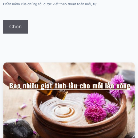
Phần mềm của chúng tôi được viết theo thuật toán mới, tự...
từ
299.000 ₫
Sản
đến
phẩm
Chọn
3.000.000 ₫
này
có
nhiều
biến
thể.
Các
tùy
chọn
có
thể
được
chọn
trên
trang